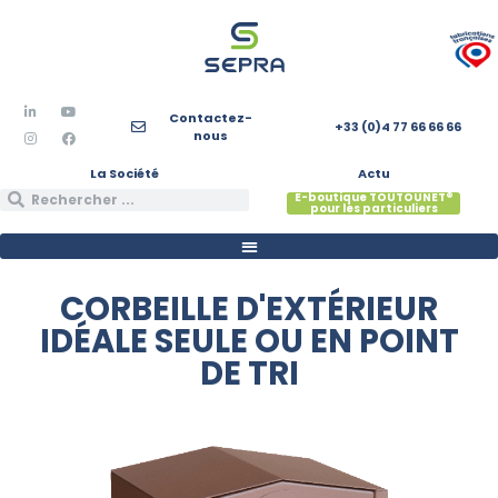
Contactez-
+33 (0)4 77 66 66 66
nous
La Société
Actu
E-boutique TOUTOUNET®
pour les particuliers
CORBEILLE D'EXTÉRIEUR
IDÉALE SEULE OU EN POINT
DE TRI