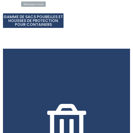
Télécharger la fiche
GAMME DE SACS POUBELLES ET
HOUSSES DE PROTECTION
POUR CONTAINERS
l’économie locale et la qualité de vie de tous.
stratégique et éthique, bénéfique pour l’environnement,
Opter pour ces solutions est donc une démarche
collectivités ou des entreprises qui les mettent en place.
sauvages, tout en valorisant l’image écoresponsable des
les espaces publics propres et à prévenir les dépôts
environnementale. Ils contribuent également à maintenir
renforçant une culture de responsabilité
présence sensibilise les usagers à l’importance du tri sélectif,
répondant aux normes environnementales. De plus, leur